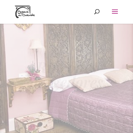
Rincones
acogedores
Encuentra en cada rincón de esta casa, la
oportunidad de vivir una experiencia única
RESERVAR UNA
HABITACIÓN