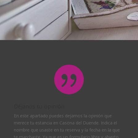

Déjanos tu opinión
En este apartado puedes dejarnos la opinión que
merece tu estancia en Casona del Duende. Indica el
nombre que usaste en tu reserva y la fecha en la que
te marchaste. Ya que es un formulario libre y abierto,